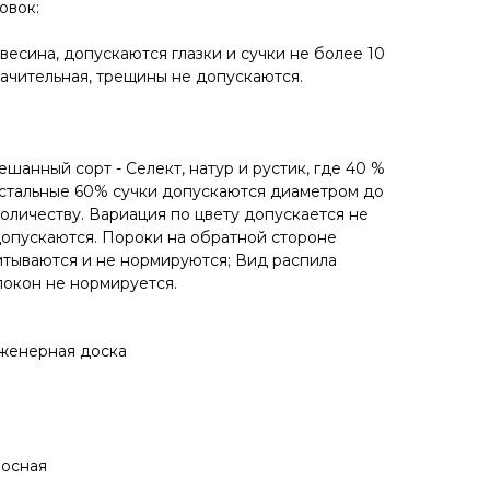
овок:
евесина, допускаются глазки и сучки не более 10
начительная, трещины не допускаются.
мешанный сорт - Селект, натур и рустик, где 40 %
 остальные 60% сучки допускаются диаметром до
количеству. Вариация по цвету допускается не
допускаются. Пороки на обратной стороне
тываются и не нормируются; Вид распила
локон не нормируется.
нженерная доска
лосная