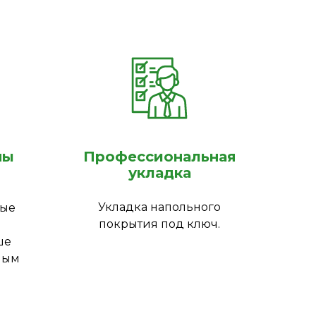
ны
Профессиональная
укладка
Укладка напольного
ные
покрытия под ключ.
ше
ным