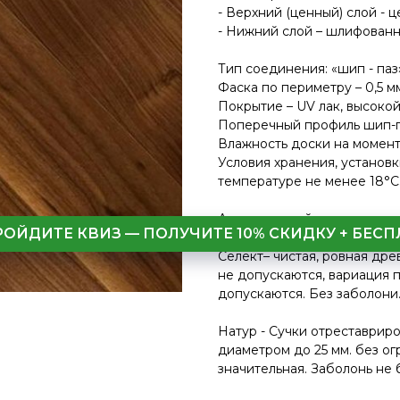
- Верхний (ценный) слой - 
- Нижний слой – шлифованн
Тип соединения: «шип - паз
Фаска по периметру – 0,5 м
Покрытие – UV лак, высокой
Поперечный профиль шип-п
Влажность доски на момент 
Условия хранения, установк
температуре не менее 18°С
Американский орех характе
РОЙДИТЕ КВИЗ — ПОЛУЧИТЕ 10% СКИДКУ + БЕ
Селект– чистая, ровная дре
не допускаются, вариация п
допускаются. Без заболони
Натур - Сучки отреставрир
диаметром до 25 мм. без ог
значительная. Заболонь не 