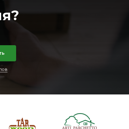
ия?
ть
лов