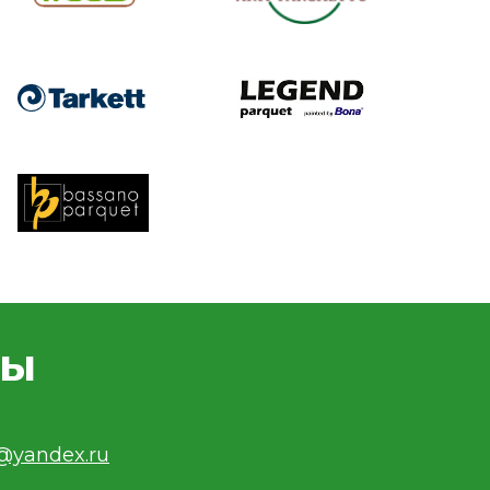
ты
v@yandex.ru