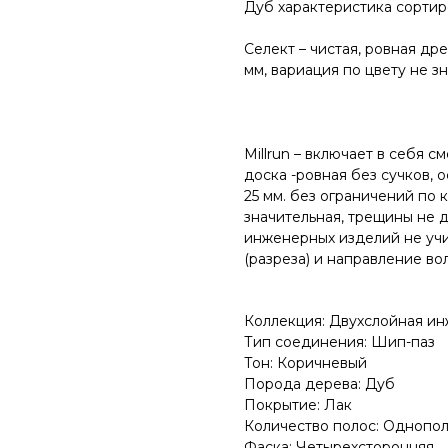
Дуб характеристика сортир
Селект – чистая, ровная др
мм, вариация по цвету не з
Millrun – включает в себя с
доска -ровная без сучков,
25 мм. без ограничений по 
значительная, трещины не 
инженерных изделий не учи
(разреза) и направление во
Коллекция: Двухслойная и
Тип соединения: Шип-паз
Тон: Коричневый
Порода дерева: Дуб
Покрытие: Лак
Количество полос: Однопо
Фаска: Четырехсторонняя