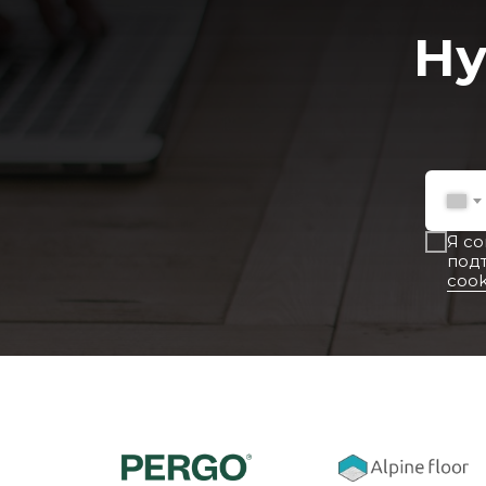
Ну
Я с
под
cook