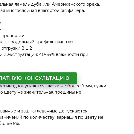
цельная ламель дуба или Американского ореха.
ая многослойная влагостойкая фанера.
».
м.
 прочности.
аз, продольный профиль шип-паз.
отгрузки 8 ± 2
и и эксплуатации: 40-65% влажности при
.
ристика сортировок:
СПЛАТНУЮ КОНСУЛЬТАЦИЮ
весина, допускаются глазки не более 7 мм, сучки
о цвету не значительная, трещины не
.
ованные и зашпатлеванные допускаются
раничений по количеству, вариация по цвету не
более 5%.