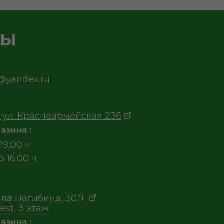
ты
v@yandex.ru
 ул. Красноармейская 236
азина :
19:00 ч
о 16:00 ч
ла Нагибина, 30Л
est, 3 этаж
азина :