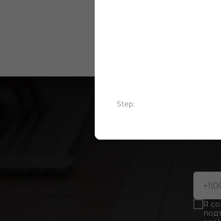
покрытий
Step:
Ну
Я с
под