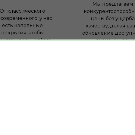
Мы предлагаем
От классического
конкурентоспособ
 современного, у нас
цены без ущерба
есть напольные
качеству, делая ва
покрытия, чтобы
обновление доступ
тветствовать любому
и экономически
интерьеру.
выгодным.
0
ольных
позиций товаров