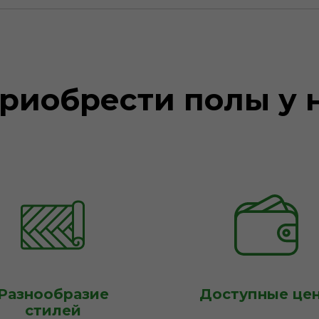
риобрести полы у 
Разнообразие
Доступные це
стилей