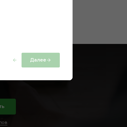
проектов
Далее
ия?
ть
лов