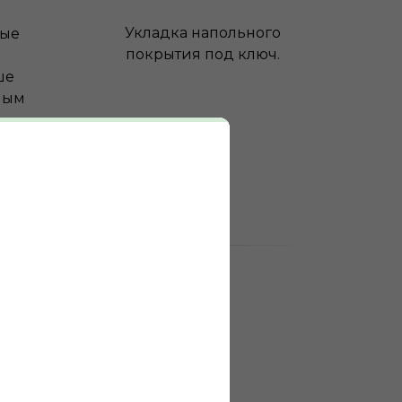
Укладка напольного
ные
покрытия под ключ.
ше
ным
0
выполненных