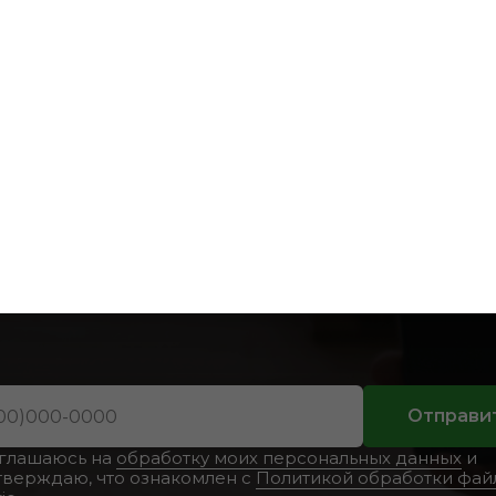
в каталоге
жна консультац
Отправи
оглашаюсь на
обработку моих персональных данных
и
тверждаю, что ознакомлен с
Политикой обработки фай