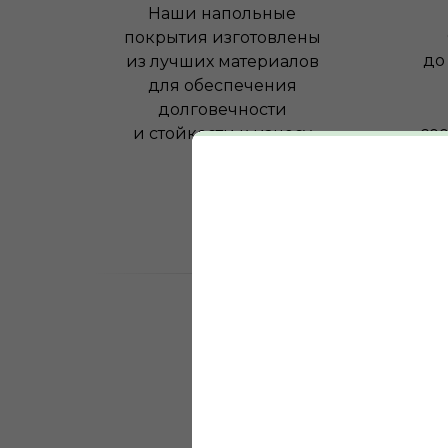
Наши напольные
покрытия изготовлены
до
из лучших материалов
для обеспечения
долговечности
соо
и стойкости к износу
0
лет на рынке нап