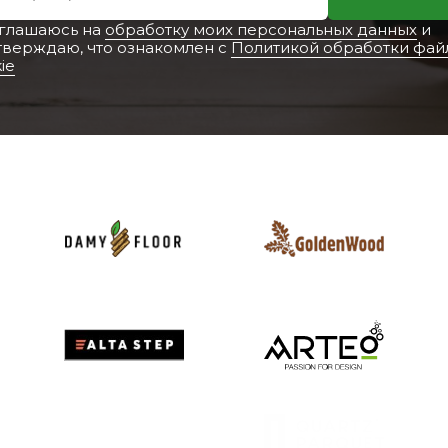
оглашаюсь на
обработку моих персональных данных
и
тверждаю, что ознакомлен с
Политикой обработки фай
ie