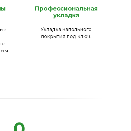
ны
Профессиональная
укладка
Укладка напольного
ные
покрытия под ключ.
ше
ным
0