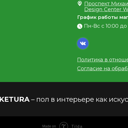
Проспект Михаи
Design Center W
График работы маг
Пн-Вс с 10:00 до 
Политика в отнош
Согласие на обра
KETURA
– пол в интерьере как иску
Tilda
Made on