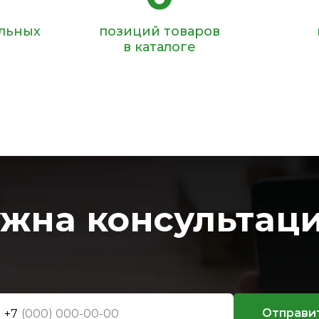
ольных
позиций товаров
в каталоге
жна консультац
Отправи
+7