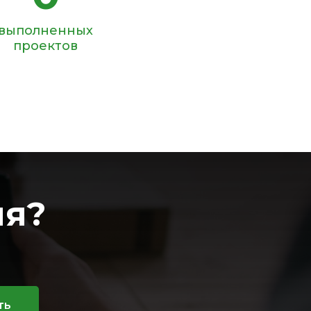
выполненных
проектов
ия?
ть