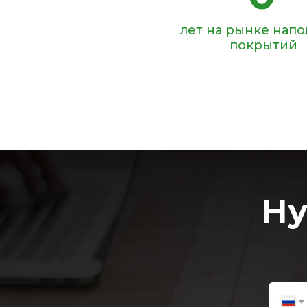
лет на рынке нап
покрытий
Ну