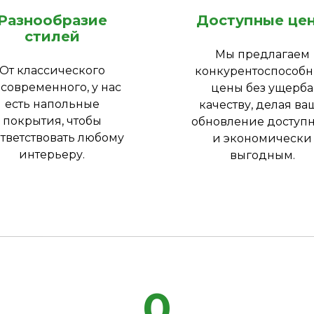
Разнообразие
Доступные це
стилей
Мы предлагаем
От классического
конкурентоспособ
 современного, у нас
цены без ущерба
есть напольные
качеству, делая ва
покрытия, чтобы
обновление доступ
тветствовать любому
и экономически
интерьеру.
выгодным.
0