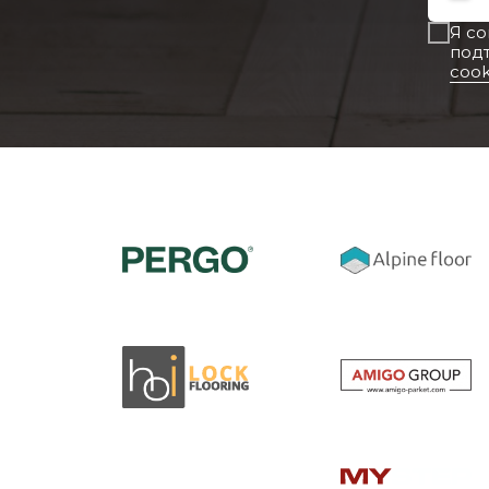
Я с
под
cook