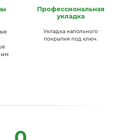
ны
Профессиональная
укладка
Укладка напольного
ные
покрытия под ключ.
ше
ным
0