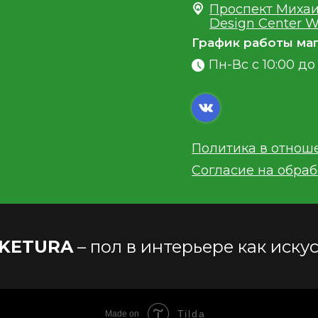
Проспект Михаи
Design Center W
График работы маг
Пн-Вс с 10:00 до 
Политика в отнош
Согласие на обра
KETURA
– пол в интерьере как иску
Tilda
Made on