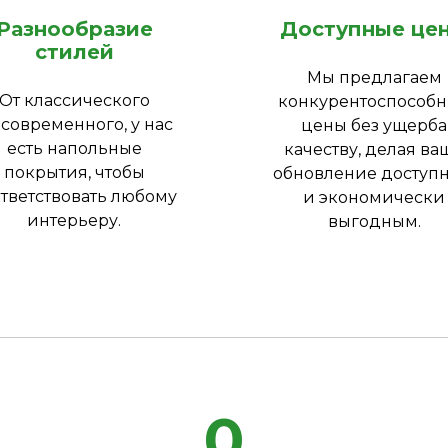
Разнообразие
Доступные це
стилей
Мы предлагаем
От классического
конкурентоспособ
 современного, у нас
цены без ущерба
есть напольные
качеству, делая ва
покрытия, чтобы
обновление доступ
тветствовать любому
и экономически
интерьеру.
выгодным.
0