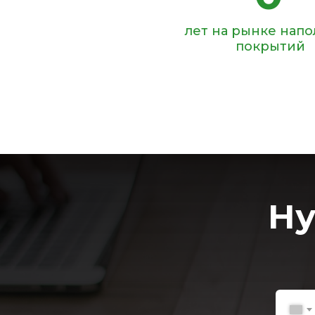
лет на рынке нап
покрытий
Ну