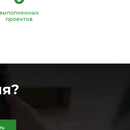
выполненных
проектов
ия?
ть