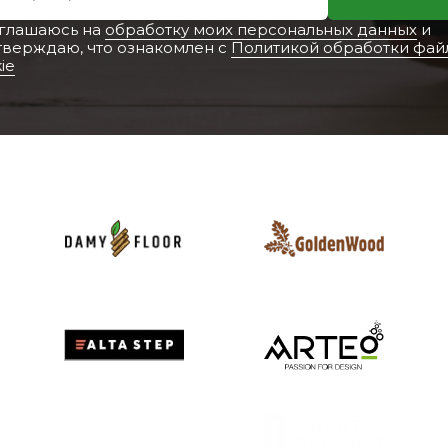
оглашаюсь на
обработку моих персональных данных
и
тверждаю, что ознакомлен с
Политикой обработки фай
ie