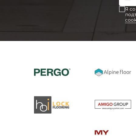
Я с
под
cook