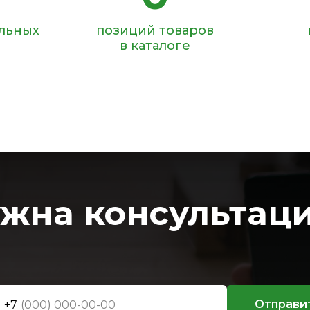
ольных
позиций товаров
в каталоге
жна консультац
Отправи
+7