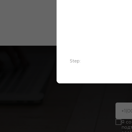
покрытий
Step:
Ну
Я с
под