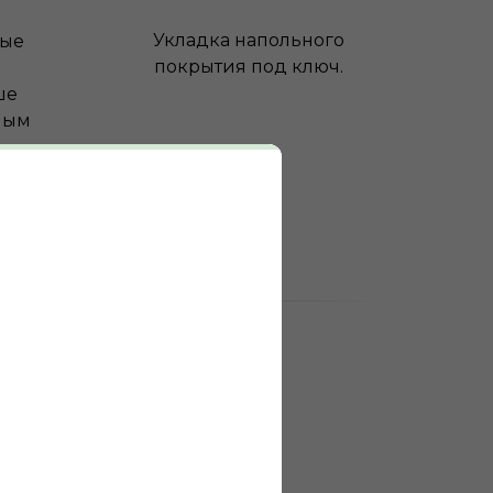
Укладка напольного
ные
покрытия под ключ.
ше
ным
0
выполненных