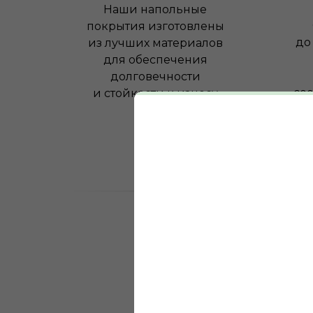
Наши напольные
покрытия изготовлены
до
из лучших материалов
для обеспечения
долговечности
соо
и стойкости к износу
0
лет на рынке нап