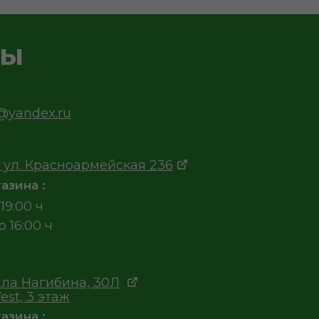
ты
v@yandex.ru
 ул. Красноармейская 236
азина :
19:00 ч
о 16:00 ч
ла Нагибина, 30Л
est, 3 этаж
азина :