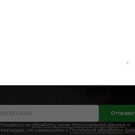
в каталоге
жна консультац
Отправи
оглашаюсь на
обработку моих персональных данных
и
тверждаю, что ознакомлен с
Политикой обработки фай