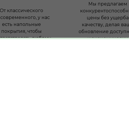
Мы предлагаем
От классического
конкурентоспособ
 современного, у нас
цены без ущерба
есть напольные
качеству, делая ва
покрытия, чтобы
обновление доступ
тветствовать любому
и экономически
интерьеру.
выгодным.
0
ольных
позиций товаров