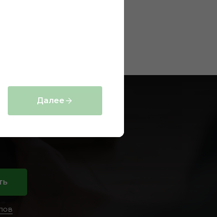
проектов
Далее
ия?
ть
лов