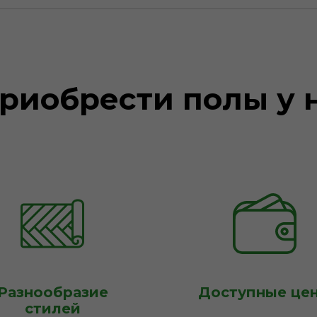
риобрести полы у 
Разнообразие
Доступные це
стилей