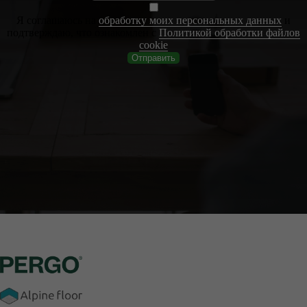
Я соглашаюсь на
обработку моих персональных данных
и
подтверждаю, что ознакомлен с
Политикой обработки файлов
cookie
0
Отправить
0
0
лет на рынке
напольных
покрытий
позиций
товаров в
каталоге
выполненных
проектов