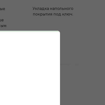
Укладка напольного
ные
покрытия под ключ.
ше
ным
0
выполненных