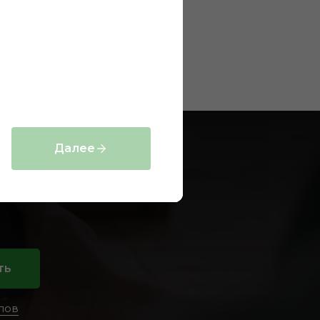
проектов
Далее
ия?
ть
лов