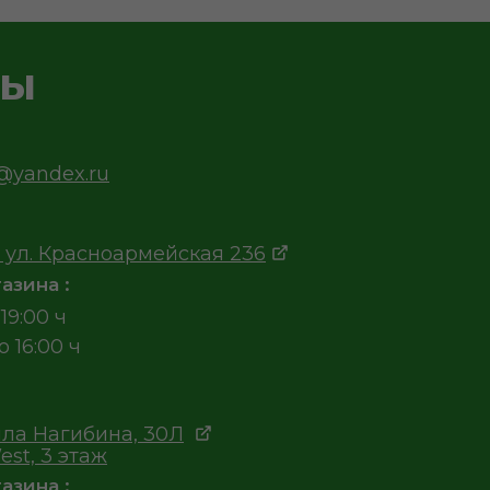
ты
v@yandex.ru
 ул. Красноармейская 236
азина :
19:00 ч
о 16:00 ч
ла Нагибина, 30Л
est, 3 этаж
азина :