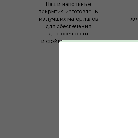
Наши напольные
покрытия изготовлены
до
из лучших материалов
для обеспечения
долговечности
соо
и стойкости к износу
0
лет на рынке нап