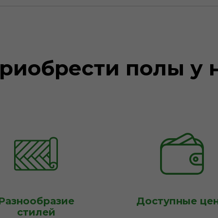
риобрести полы у 
Разнообразие
Доступные це
стилей