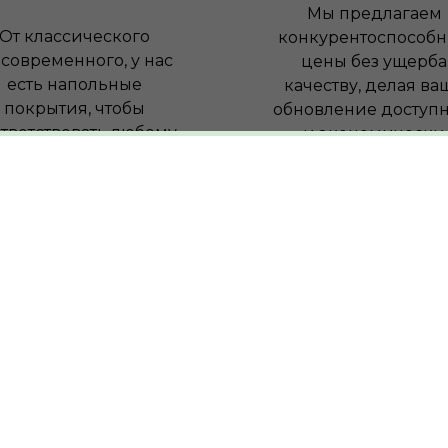
Мы предлагаем
От классического
конкурентоспособ
 современного, у нас
цены без ущерба
есть напольные
качеству, делая ва
покрытия, чтобы
обновление доступ
тветствовать любому
и экономически
интерьеру.
выгодным.
0
ольных
позиций товаров