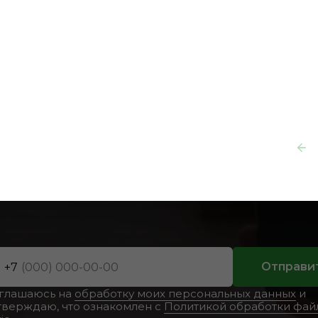
в каталоге
жна консультац
Отправи
+7
оглашаюсь на
обработку моих персональных данных
и
тверждаю, что ознакомлен с
Политикой обработки фай