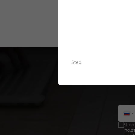
покрытий
Step:
Ну
Я с
под