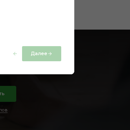
ия?
Далее
ть
лов