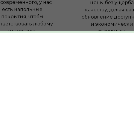
 современного, у нас
цены без ущерба
есть напольные
качеству, делая ва
покрытия, чтобы
обновление доступ
тветствовать любому
и экономически
интерьеру.
выгодным.
8 000 +
1
ольных
позиций товаров
в каталоге