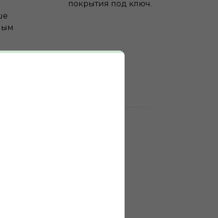
покрытия под ключ.
ше
ным
 200 +
выполненных
проектов