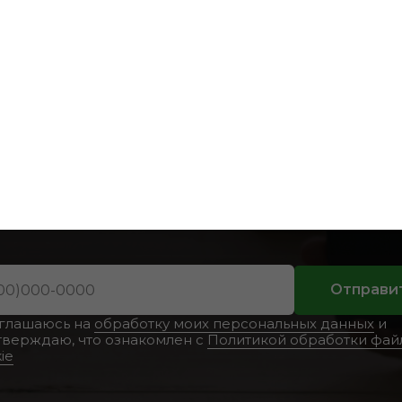
жна консультац
Отправи
оглашаюсь на
обработку моих персональных данных
и
тверждаю, что ознакомлен с
Политикой обработки фай
ie