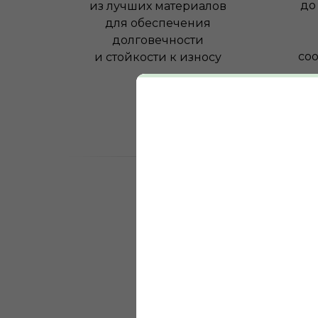
до
из лучших материалов
для обеспечения
долговечности
соо
и стойкости к износу
10 +
лет на рынке нап
покрытий