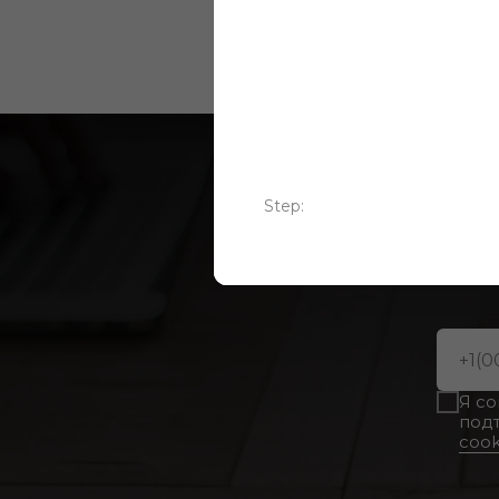
Ну
Step:
Я с
под
cook