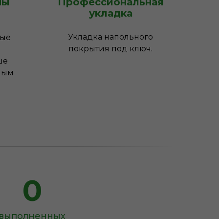
ны
Профессиональная
укладка
Укладка напольного
ные
покрытия под ключ.
ше
ным
0
выполненных