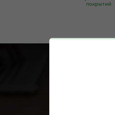
покрытий
Ну
Я с
под