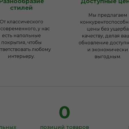
Разнообразие
Доступные це
стилей
Мы предлагаем
От классического
конкурентоспособ
 современного, у нас
цены без ущерба
есть напольные
качеству, делая ва
покрытия, чтобы
обновление доступ
тветствовать любому
и экономически
интерьеру.
выгодным.
0
ольных
позиций товаров