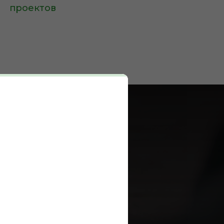
проектов
ия?
ть
лов