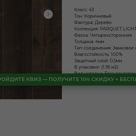
Класс: 43
Тон: Коричневый
Фактура: Дерево
Коллекция: PARQUET LIGH
Фаска: Четырехсторонняя
Толщина: 4мм
Тип соединения: Замковое
Влагостойкость: 100%
Защитный слой: 0,5мм
В упаковке: (1.95 м2)
Вид укладки: Ёлка венгерск
РОЙДИТЕ КВИЗ — ПОЛУЧИТЕ 10% СКИДКУ + БЕ
LxWxH: 600x125x4 mm