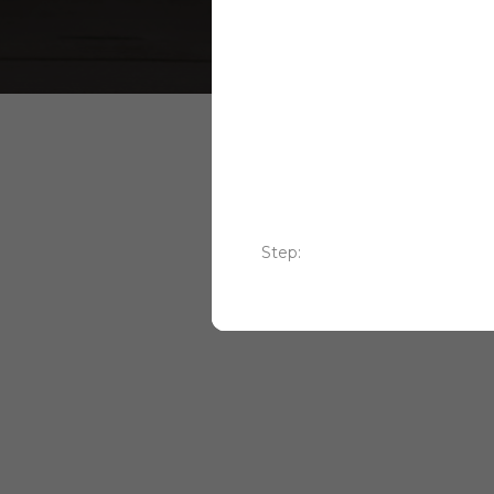
cook
Step: