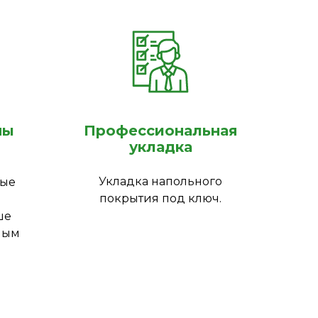
ны
Профессиональная
укладка
Укладка напольного
ные
покрытия под ключ.
ше
ным