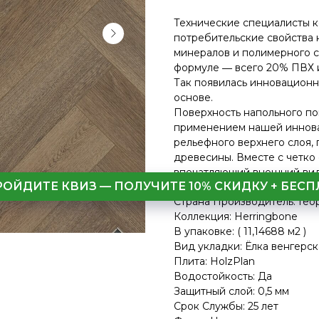
Технические специалисты к
потребительские свойства 
минералов и полимерного с
формуле ― всего 20% ПВХ 
Так появилась инновационн
основе.
Поверхность напольного по
применением нашей иннова
рельефного верхнего слоя,
древесины. Вместе с четко
впечатляющий внешний вид
РОЙДИТЕ КВИЗ — ПОЛУЧИТЕ 10% СКИДКУ + БЕ
Страна Производитель: Гео
Коллекция: Herringbone
В упаковке: ( 11,14688 м2 )
Вид укладки: Ёлка венгерск
Плита: HolzPlan
Водостойкость: Да
Защитный слой: 0,5 мм
Срок Службы: 25 лет