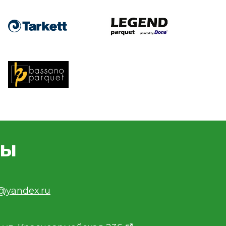
ты
v@yandex.ru