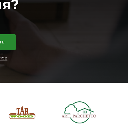
ия?
ть
лов