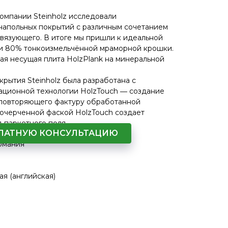
омпании Steinholz исследовали
напольных покрытий с различным сочетанием
вязующего. В итоге мы пришли к идеальной
и 80% тонкоизмельчённой мраморной крошки.
ая несущая плита HolzPlank на минеральной
крытия Steinholz была разработана с
ционной технологии HolzTouch ― создание
 повторяющего фактуру обработанной
 очерченной фаской HolzTouch создает
 паркетного поля.
СПЛАТНУЮ КОНСУЛЬТАЦИЮ
рмания
ая (английская)