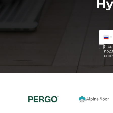
Ну
Я с
под
cook