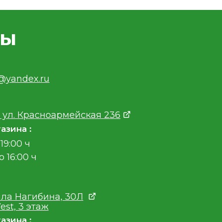
ты
v@yandex.ru
 ул. Красноармейская 236
азина :
19:00 ч
о 16:00 ч
ла Нагибина, 30Л
est, 3 этаж
азина :