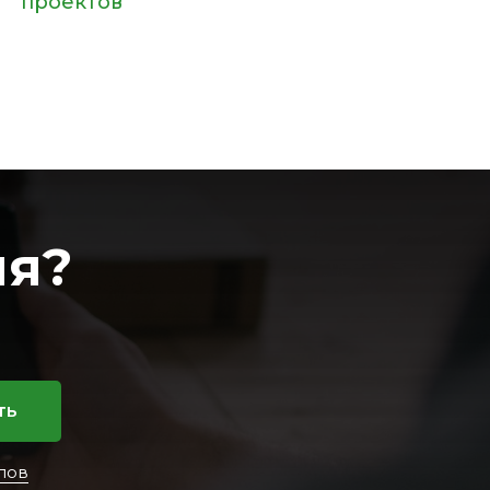
проектов
ия?
ть
лов