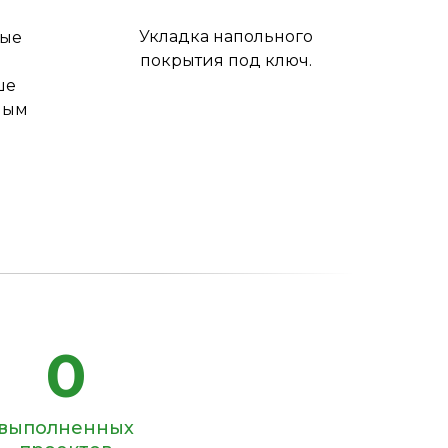
Укладка напольного
ные
покрытия под ключ.
ше
ным
0
выполненных