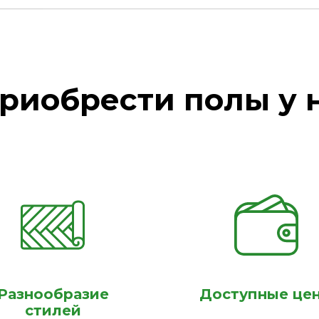
риобрести полы у 
Разнообразие
Доступные це
стилей