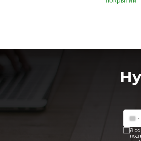
покрытий
Ну
Я с
под