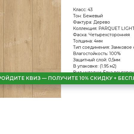
Класс: 43
Тон: Бежевый
Фактура: Дерево
Коллекция: PARQUET LIGH
Фаска: Четырехсторонняя
Толщина: 4мм
Тип соединения: Замковое
Влагостойкость: 100%
Защитный слой: 0,5мм
В упаковке: (1.95 м2)
Вид укладки: Ёлка венгерск
РОЙДИТЕ КВИЗ — ПОЛУЧИТЕ 10% СКИДКУ + БЕ
LxWxH: 600x125x4 mm