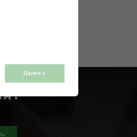
выполненных
проектов
Далее
ия?
ть