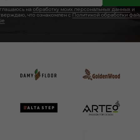
оглашаюсь на
обработку моих персональных данных
и
тверждаю, что ознакомлен с
Политикой обработки фай
ie