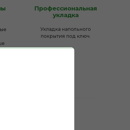
ны
Профессиональная
укладка
Укладка напольного
ные
покрытия под ключ.
ше
ным
0