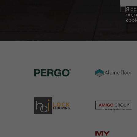
Я с
под
cook