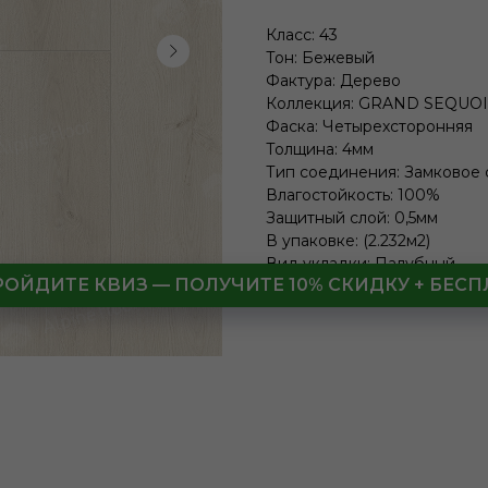
Класс: 43
Тон: Бежевый
Фактура: Дерево
Коллекция: GRAND SEQUO
Фаска: Четырехсторонняя
Толщина: 4мм
Тип соединения: Замковое
Влагостойкость: 100%
Защитный слой: 0,5мм
В упаковке: (2.232м2)
Вид укладки: Палубный
РОЙДИТЕ КВИЗ — ПОЛУЧИТЕ 10% СКИДКУ + БЕ
LxWxH: 1220x183x4 mm