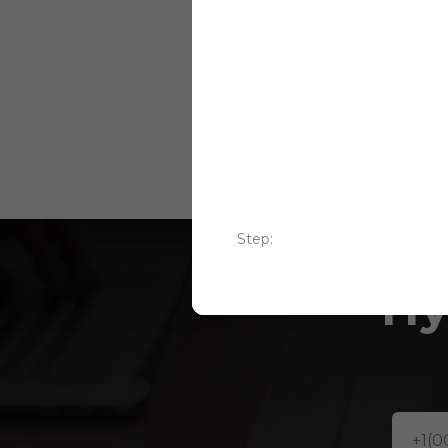
лет на рынке нап
покрытий
Step:
Ну