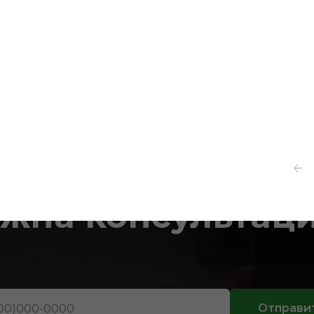
ольных
позиций товаров
в каталоге
жна консультац
Отправи