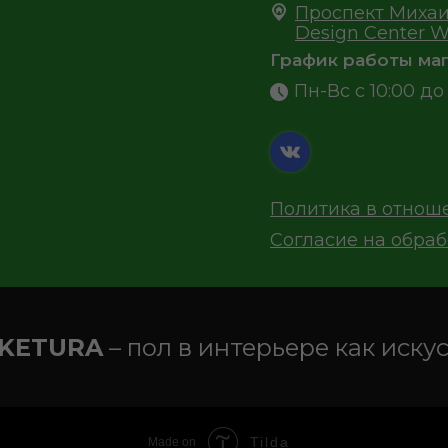
Проспект Михаи
Design Center W
График работы маг
Пн-Вс с 10:00 до 
Политика в отнош
Согласие на обра
KETURA
– пол в интерьере как иску
Tilda
Made on