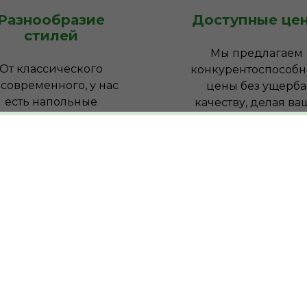
Разнообразие
Доступные це
стилей
Мы предлагаем
От классического
конкурентоспособ
 современного, у нас
цены без ущерба
есть напольные
качеству, делая ва
покрытия, чтобы
обновление доступ
тветствовать любому
и экономически
интерьеру.
выгодным.
0