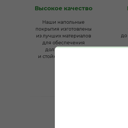
Высокое качество
Наши напольные
покрытия изготовлены
до
из лучших материалов
для обеспечения
долговечности
соо
и стойкости к износу
0